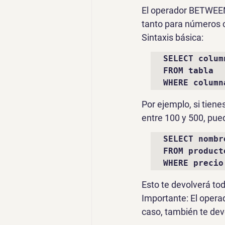
El operador 
BETWEE
tanto para números c
Sintaxis básica:
SELECT colum
FROM tabla 

WHERE column
Por ejemplo, si tiene
entre 100 y 500, pued
SELECT nombr
FROM producto
WHERE precio
Esto te devolverá to
Importante
: El oper
caso, también te de