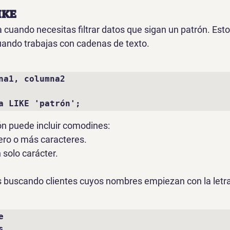
IKE
a cuando necesitas filtrar datos que sigan un 
patrón
. Esto
uando trabajas con 
cadenas de texto
.
na1, columna2 

a LIKE 'patrón';
ón
 puede incluir comodines:
ero o más caracteres.
 solo carácter.
ás buscando clientes cuyos nombres empiezan con la letra 
 

 
