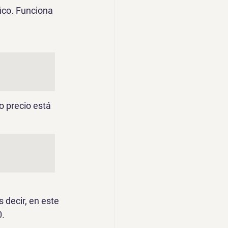
fico. Funciona 
o precio está 
Es decir, en este 
0.