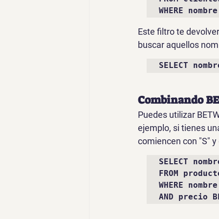
WHERE nombre
Este filtro te devol
buscar aquellos nomb
SELECT nombr
Combinando B
Puedes utilizar 
BET
ejemplo, si tienes u
comiencen con "S" y c
SELECT nombr
FROM producto
WHERE nombre
AND precio B