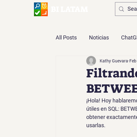
BI LATAM
All Posts
Noticias
ChatG
Kathy Guevara
Feb
Opinión
DAX
Power
Filtrand
BETWEEN
¡Hola! Hoy hablarem
útiles en SQL: 
BETW
obtener exactamente
usarlas.