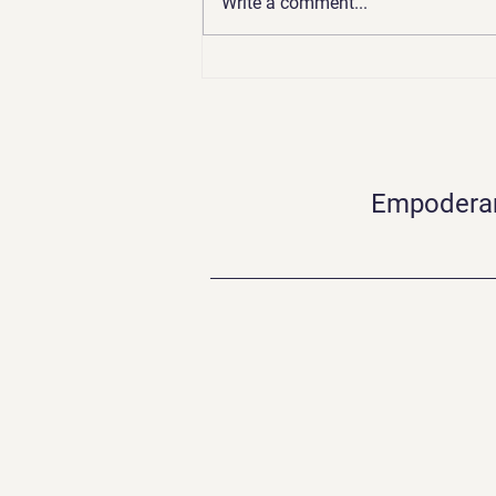
Write a comment...
¿Tu empresa está lista para
una auditoría de datos?
Prepárate con Purview
Empoderand