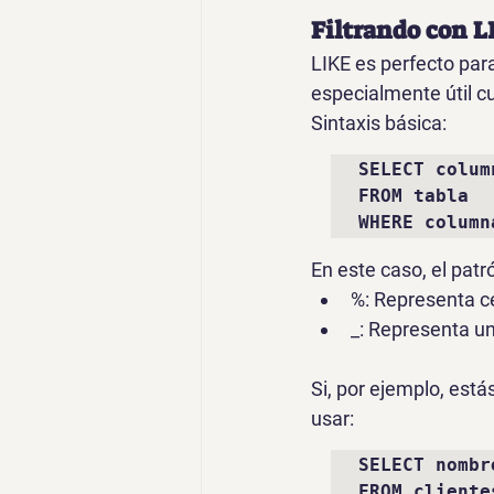
Filtrando con L
LIKE
 es perfecto par
especialmente útil c
Sintaxis básica:
SELECT colum
FROM tabla 

WHERE column
En este caso, el 
patr
%
: Representa c
_
: Representa un
Si, por ejemplo, est
usar:
SELECT nombre
FROM clientes