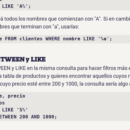
 LIKE 'A%';
verá todos los nombres que comienzan con "A". Si en cambi
res que terminan con "a", usarías:
e FROM clientes WHERE nombre LIKE '%a';
ETWEEN y LIKE
WEEN
 y 
LIKE
 en la misma consulta para hacer filtros más 
na tabla de productos y quieres encontrar aquellos cuyos
uyo precio esté entre 200 y 1000, la consulta sería algo 
e, precio 

s 

 LIKE 'S%' 

ETWEEN 200 AND 1000;