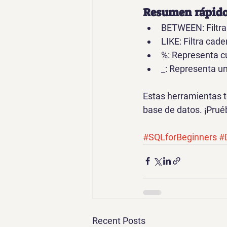
Resumen rápido
BETWEEN
: Filt
LIKE
: Filtra ca
%
: Representa c
_
: Representa un
Estas herramientas t
base de datos. ¡Prué
#SQLforBeginners
#
Recent Posts