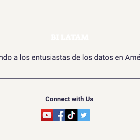
De Data Lake a Data
Data
Products: cómo generar
cómo
valor real con tus datos
verd
BI LATAM
o a los entusiastas de los datos en Amé
Connect with Us