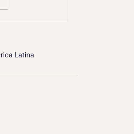
 Quality sin teoría:
 implementarla de
ad en tu empresa
rica Latina