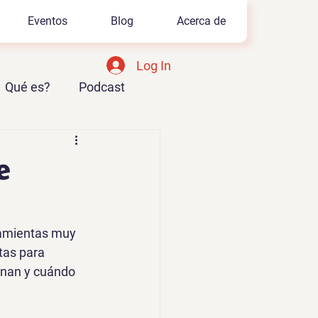
Eventos
Blog
Acerca de
Log In
Qué es?
Podcast
Azure AI Foundry
e
ramientas muy 
tas para 
onan y cuándo 