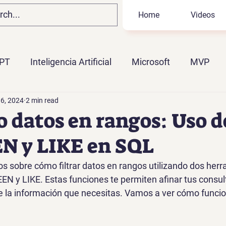
Home
Videos
PT
Inteligencia Artificial
Microsoft
MVP
 6, 2024
2 min read
BI
Microsoft Fabric
Ahias Portillo
KQL
o datos en rangos: Uso d
 y LIKE en SQL
os sobre cómo 
filtrar datos en rangos
 utilizando dos her
EEN
 y 
LIKE
. Estas funciones te permiten afinar tus consul
 la información que necesitas. Vamos a ver cómo funci