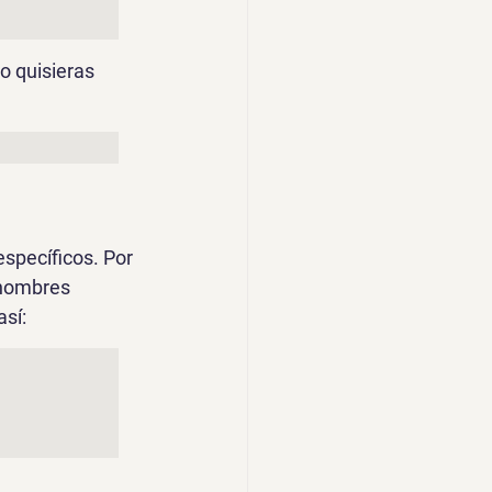
o quisieras 
específicos. Por 
 nombres 
así: