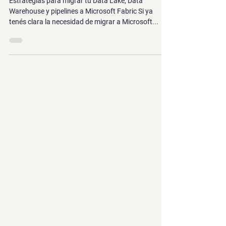
Data Lake, DWH y pipelines a
Microsoft Fabric
Estrategias para migrar tu Data Lake, Data
Warehouse y pipelines a Microsoft Fabric Si ya
tenés clara la necesidad de migrar a Microsoft...