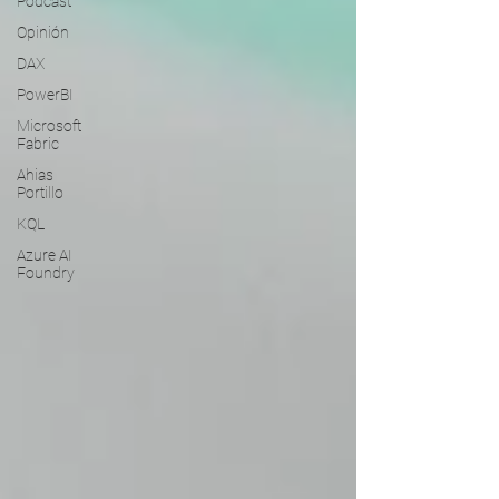
Podcast
Opinión
DAX
PowerBI
Microsoft
Fabric
Ahias
Portillo
KQL
Azure AI
Foundry