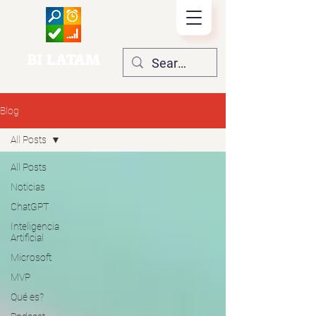
BI LATAM
Blog
All Posts
All Posts
Noticias
ChatGPT
Inteligencia
Artificial
Microsoft
MVP
Qué es?