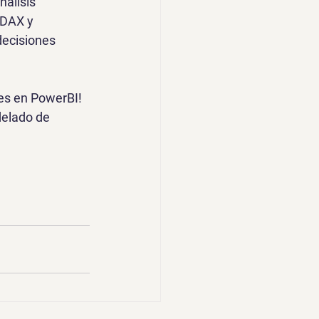
álisis 
 DAX y 
decisiones 
tes en PowerBI! 
delado de 