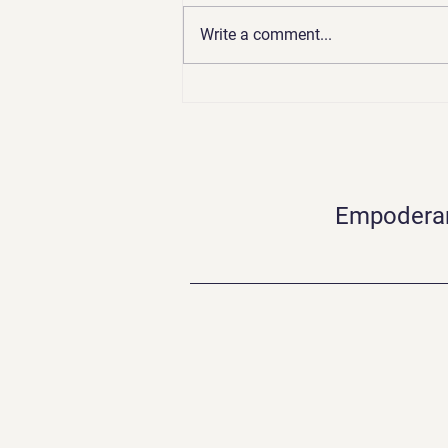
Write a comment...
La ruta recomendada para
empezar con Azure AI
Foundry en tu empresa
Empoderand