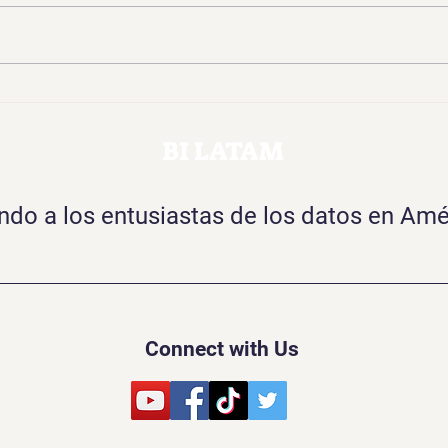
Copilot Studio vs Azure AI
Prom
Foundry: ¿cuándo usar cada
Azur
uno?
de e
BI LATAM
o a los entusiastas de los datos en Amé
Connect with Us