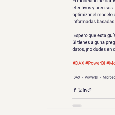
El modelado de datos
efectivos y precisos.
optimizar el modelo 
informadas basadas 
¡Espero que esta guía
Si tienes alguna pre
datos, ¡no dudes en 
#DAX
#PowerBI
#Mo
DAX
PowerBI
Microso