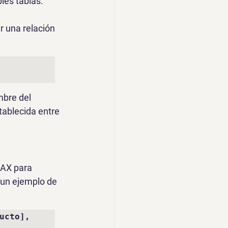
les tablas. 
 una relación 
bre del 
tablecida entre 
DAX para 
un ejemplo de 
cto], 