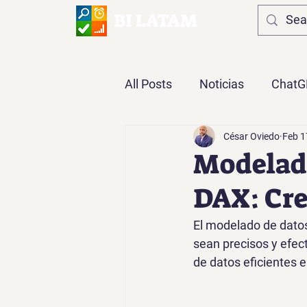
BI LATAM
All Posts
Noticias
ChatG
César Oviedo
Feb 1
Opinión
DAX
Power
Modelado
DAX: Cre
El modelado de datos
sean precisos y efect
de datos eficientes 