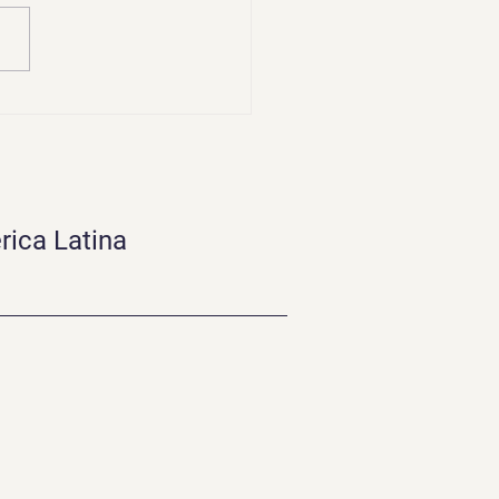
pt Engineering en
e AI Foundry: más allá
scribir preguntas
rica Latina