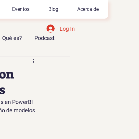
Eventos
Blog
Acerca de
Log In
Qué es?
Podcast
Azure AI Foundry
con
s
is en PowerBI 
eño de modelos 