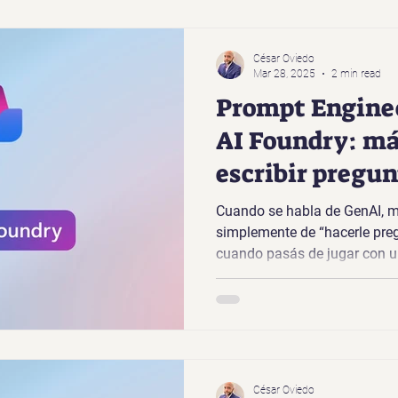
César Oviedo
Mar 28, 2025
2 min read
Prompt Engine
AI Foundry: má
escribir pregun
Cuando se habla de GenAI, m
simplemente de “hacerle pre
cuando pasás de jugar con un
César Oviedo