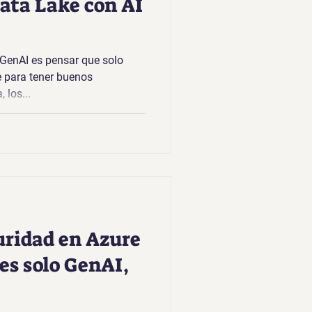
ata Lake con AI
 GenAI es pensar que solo
e para tener buenos
 los...
uridad en Azure
es solo GenAI,