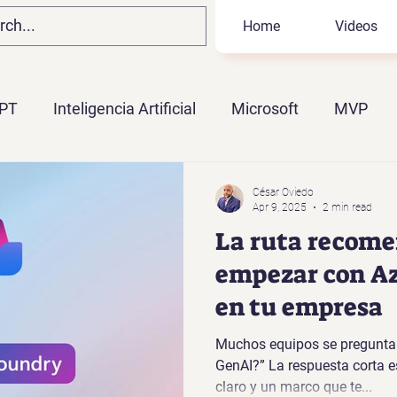
Home
Videos
PT
Inteligencia Artificial
Microsoft
MVP
BI
Microsoft Fabric
Ahias Portillo
KQL
César Oviedo
Apr 9, 2025
2 min read
La ruta recome
empezar con Az
en tu empresa
Muchos equipos se pregunta
GenAI?” La respuesta corta e
claro y un marco que te...