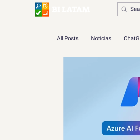
BI LATAM
All Posts
Noticias
ChatG
Opinión
DAX
Power