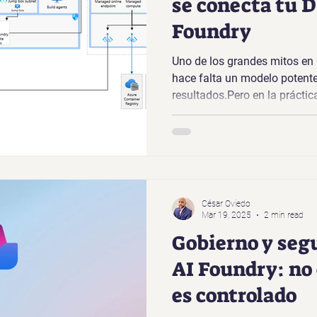
se conecta tu D
Foundry
Uno de los grandes mitos en
hace falta un modelo potent
resultados.Pero en la práctica,
César Oviedo
Mar 19, 2025
2 min read
Gobierno y seg
AI Foundry: no 
es controlado