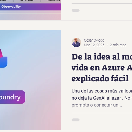
César Oviedo
Mar 12, 2025
2 min read
De la idea al mo
vida en Azure 
explicado fácil
Una de las cosas más valios
no deja la GenAI al azar . No 
prompts o conectar un...