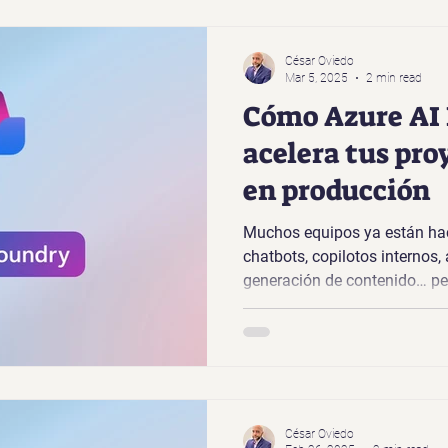
César Oviedo
Mar 5, 2025
2 min read
Cómo Azure AI
acelera tus pro
en producción
Muchos equipos ya están ha
chatbots, copilotos internos,
generación de contenido… per
César Oviedo