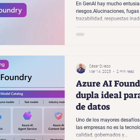
En GenAI hay mucho entusia
riesgos.Alucinaciones, fugas 
trazabilidad, respuestas inad
César Oviedo
Mar 14, 2025
2 min read
Azure AI Foundr
dupla ideal par
de datos
Uno de los mayores desafíos
las empresas no es la tecnolo
calidad, gobernados y...