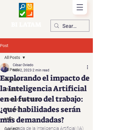
BI LATAM
Post
All Posts
César Oviedo
All Posts
Nov 2, 2023
2 min read
Explorando el impacto de
Noticias
la Inteligencia Artificial
ChatGPT
en el futuro del trabajo:
Inteligencia Artificial
¿qué habilidades serán
Microsoft
más demandadas?
MVP
La llegada de la Inteligencia Artificial (IA) 
Qué es?