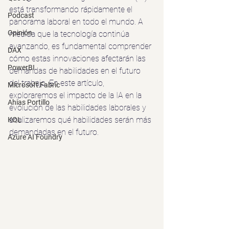
está transformando rápidamente el 
Podcast
panorama laboral en todo el mundo. A 
Opinión
medida que la tecnología continúa 
avanzando, es fundamental comprender 
DAX
cómo estas innovaciones afectarán las 
PowerBI
demandas de habilidades en el futuro 
del trabajo. En este artículo, 
Microsoft Fabric
exploraremos el impacto de la IA en la 
Ahias Portillo
evolución de las habilidades laborales y 
analizaremos qué habilidades serán más 
KQL
demandadas en el futuro.
Azure AI Foundry