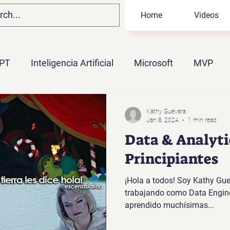
Home
Videos
PT
Inteligencia Artificial
Microsoft
MVP
BI
Microsoft Fabric
Ahias Portillo
KQL
Kathy Guevara
Jan 8, 2024
1 min read
Data & Analyti
Principiantes
¡Hola a todos! Soy Kathy Gue
trabajando como Data Engine
aprendido muchísimas...