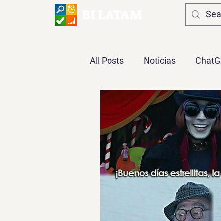
BI LATAM
All Posts
Noticias
ChatG
Opinión
DAX
Power